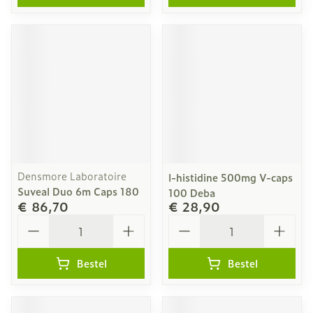
Densmore Laboratoire
l-histidine 500mg V-caps
Suveal Duo 6m Caps 180
100 Deba
€ 86,70
€ 28,90
Aantal
Aantal
Bestel
Bestel