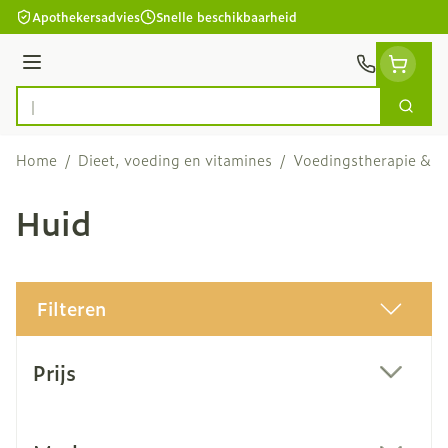
Ga naar de inhoud
Apothekersadvies
Snelle beschikbaarheid
Menu
Zoek
Product, merk, categorie...
Home
/
Dieet, voeding en vitamines
/
Voedingstherapie & we
Huid
Filteren
Doorgaan naar productlijst
Prijs
filter