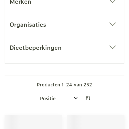
Merken
filter
Organisaties
filter
Dieetbeperkingen
filter
Producten
1
-
24
van
232
Sorteer op: