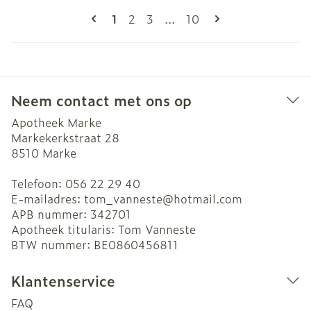
Pagina's
U lees momenteel pagina
Pagina
Pagina
Pagina
1
2
3
...
10
Neem contact met ons op
Apotheek Marke
Markekerkstraat 28
8510
Marke
Telefoon:
056 22 29 40
E-mailadres:
tom_vanneste@
hotmail.com
APB nummer:
342701
Apotheek titularis:
Tom Vanneste
BTW nummer:
BE0860456811
Klantenservice
FAQ