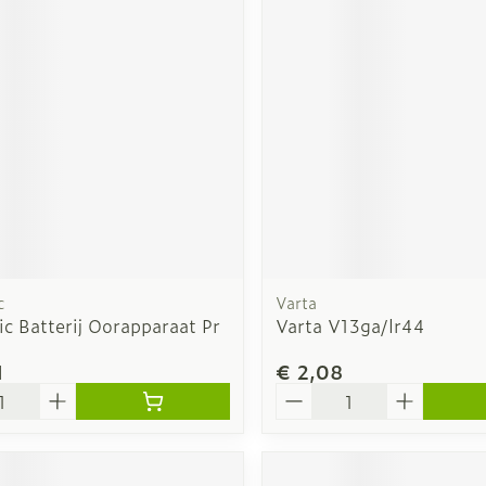
rging
Supplementen
Insectenw
n
Mondmaskers
middelen
nissen
d -
uid
id
c
Varta
c Batterij Oorapparaat Pr
Varta V13ga/lr44
1
€ 2,08
Zelfbruiner
Scheren
Aantal