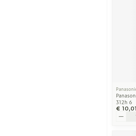
Panasoni
Panasoni
312h 6
€ 10,0
Aantal