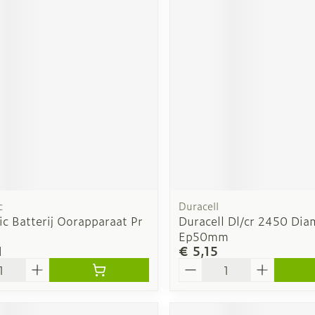
c
Duracell
c Batterij Oorapparaat Pr
Duracell Dl/cr 2450 D
Ep50mm
1
€ 5,15
Aantal