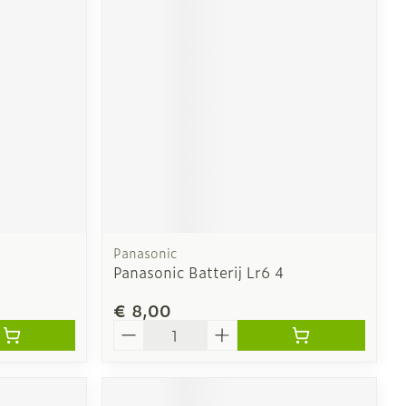
erende
Parfums en
geurproducten
Panasonic
Panasonic Batterij Lr6 4
€ 8,00
CBD
Aantal