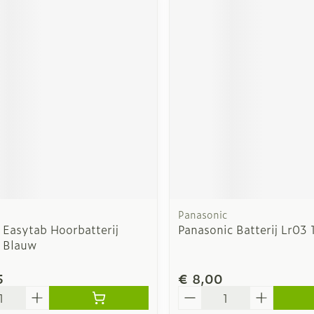
Panasonic
 Easytab Hoorbatterij
Panasonic Batterij Lr03 
 Blauw
5
€ 8,00
Aantal