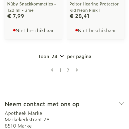
Nûby Snackkommetjes -
Peltor Hearing Protector
120 ml - 3m+
Kid Neon Pink 1
€ 7,99
€ 28,41
Niet beschikbaar
Niet beschikbaar
Toon
per pagina
Pagina's
U lees momenteel pagina
Pagina
1
2
Neem contact met ons op
Apotheek Marke
Markekerkstraat 28
8510
Marke