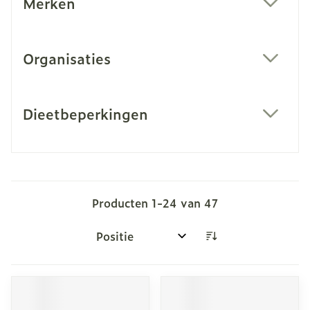
Merken
filter
Organisaties
filter
Dieetbeperkingen
filter
Producten
1
-
24
van
47
Sorteer op: