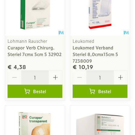
Lohmann Rauscher
Leukomed
Curapor Verb Chirurg.
Leukomed Verband
Steriel 7cmx 5cm 5 32902
Steriel 8,0cmx15cm 5
7238009
€ 4,38
€ 10,19
Aantal
Aantal
Bestel
Bestel