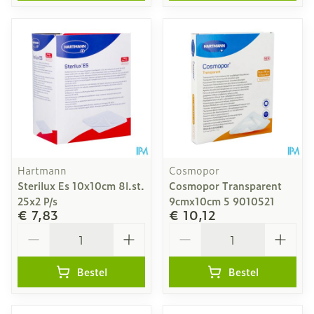
Hartmann
Cosmopor
Sterilux Es 10x10cm 8l.st.
Cosmopor Transparent
25x2 P/s
9cmx10cm 5 9010521
€ 7,83
€ 10,12
Aantal
Aantal
Bestel
Bestel