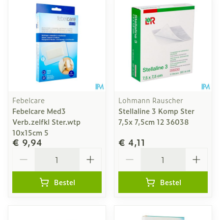
Febelcare
Lohmann Rauscher
Febelcare Med3
Stellaline 3 Komp Ster
Verb.zelfkl Ster.wtp
7,5x 7,5cm 12 36038
10x15cm 5
€ 9,94
€ 4,11
Aantal
Aantal
Bestel
Bestel