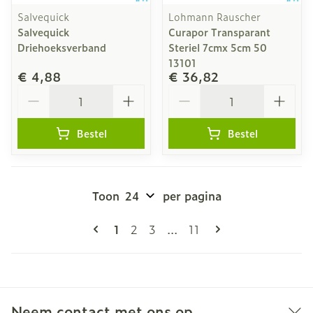
Salvequick
Lohmann Rauscher
Salvequick
Curapor Transparant
Driehoeksverband
Steriel 7cmx 5cm 50
13101
€ 4,88
€ 36,82
Aantal
Aantal
Bestel
Bestel
Toon
per pagina
Pagina's
U lees momenteel pagina
Pagina
Pagina
Pagina
1
2
3
...
11
Neem contact met ons op