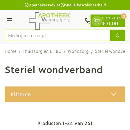
Dia 1 van 1
Ga naar de inhoud
Apothekersadvies
Snelle beschikbaarheid
0
0 artikelen
Menu
€ 0,00
Zoek
Product, merk, categorie...
Home
/
Thuiszorg en EHBO
/
Wondzorg
/
Steriel wondver
Steriel wondverband
Filteren
Producten
1
-
24
van
261