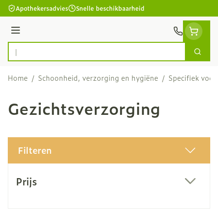
Ga naar de inhoud
Apothekersadvies
Snelle beschikbaarheid
Menu
Zoek
Product, merk, categorie...
Home
/
Schoonheid, verzorging en hygiëne
/
Specifiek voo
Gezichtsverzorging
Filteren
Doorgaan naar productlijst
Prijs
filter