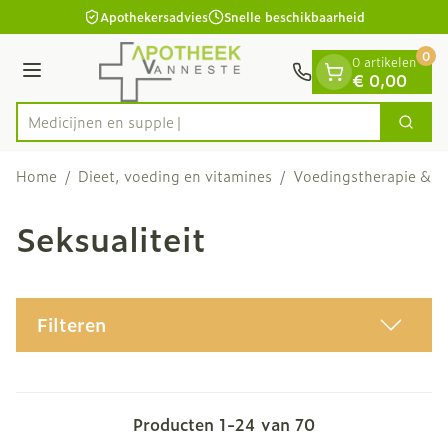
Dia 1 van 1
Ga naar de inhoud
Apothekersadvies
Snelle beschikbaarheid
0
0 artikelen
Menu
€ 0,00
Zoek
Product, merk, categorie...
Home
/
Dieet, voeding en vitamines
/
Voedingstherapie & we
Seksualiteit
Filteren
Producten
1
-
24
van
70