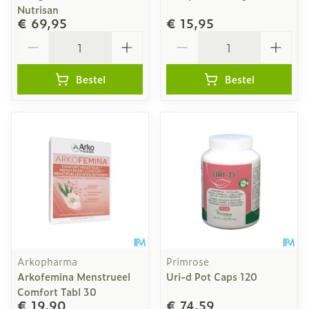
Nutrisan
€ 69,95
€ 15,95
Aantal
Aantal
Bestel
Bestel
Arkopharma
Primrose
Arkofemina Menstrueel
Uri-d Pot Caps 120
Comfort Tabl 30
€ 19,90
€ 74,59