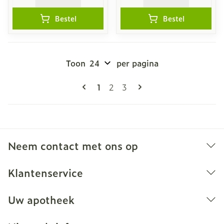
Bestel
Bestel
Toon
per pagina
Pagina's
U lees momenteel pagina
Pagina
Pagina
1
2
3
Neem contact met ons op
Klantenservice
Uw apotheek