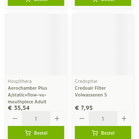
Hospithera
Credophar
Aerochamber Plus
Credoair Filter
A/static+flow-vu-
Volwassenen 5
mouthpiece Adult
€ 35,54
€ 7,95
Aantal
Aantal
Bestel
Bestel