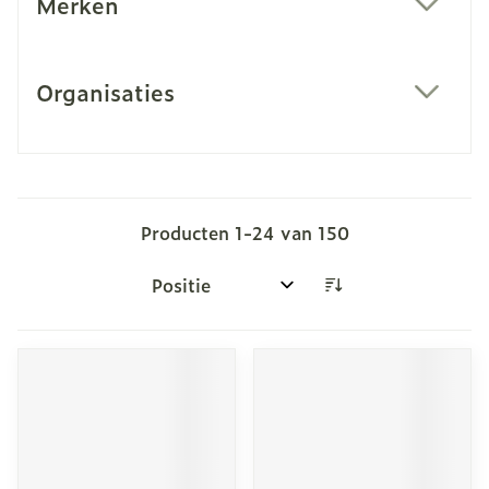
Merken
filter
Organisaties
filter
Producten
1
-
24
van
150
Sorteer op: