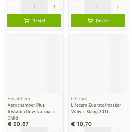
Aantal
Aantal
Bestel
Bestel
Hospithera
Lifecare
Aerochamber Plus
Lifecare Zuurstofmasker
A/static+flow-vu-mask
Volw + Slang 2011
Child
€ 50,87
€ 10,70
Aantal
Aantal