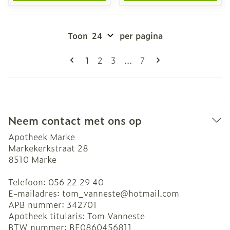
Toon
per pagina
Pagina's
U lees momenteel pagina
Pagina
Pagina
Pagina
1
2
3
...
7
Neem contact met ons op
Apotheek Marke
Markekerkstraat 28
8510
Marke
Telefoon:
056 22 29 40
E-mailadres:
tom_vanneste@
hotmail.com
APB nummer:
342701
Apotheek titularis:
Tom Vanneste
BTW nummer:
BE0860456811