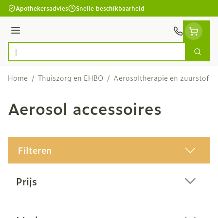
Ga naar de inhoud
Apothekersadvies
Snelle beschikbaarheid
Menu
Zoek
Product, merk, categorie...
Home
/
Thuiszorg en EHBO
/
Aerosoltherapie en zuurstof
/
Aerosol accessoires
Filteren
Doorgaan naar productlijst
Prijs
filter