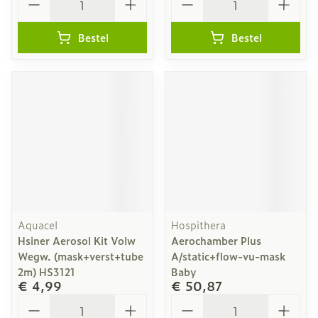
Bestel
Bestel
Aquacel
Hospithera
Hsiner Aerosol Kit Volw
Aerochamber Plus
Wegw. (mask+verst+tube
A/static+flow-vu-mask
2m) HS3121
Baby
€ 4,99
€ 50,87
Aantal
Aantal