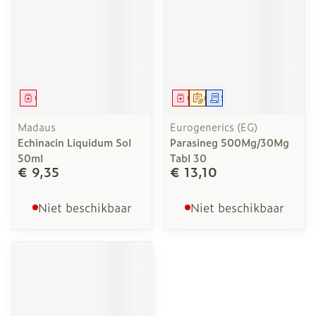
Geneesmiddel
Geneesmiddel
Op voorschrift
Schriftelijke aanvraag
Madaus
Eurogenerics (EG)
Echinacin Liquidum Sol
Parasineg 500Mg/30Mg
50ml
Tabl 30
€ 9,35
€ 13,10
Niet beschikbaar
Niet beschikbaar