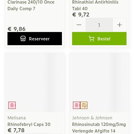
Clarinase 240/10 Once
Rhinathiol Antirhinitis
Daily Comp 7
Tabl 40
€ 9,72
Aantal
€ 9,86
Reserveer
Bestel
Geneesmiddel
Geneesmiddel
Op voorschrift
Melisana
Johnson & Johnson
Rhinofebryl Caps 30
Rhinosinutab 120mg/5mg
€ 7,78
Verlengde Afgifte 14