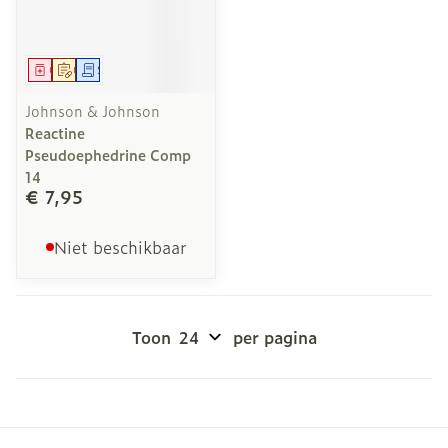
Geneesmiddel
Op voorschrift
Schriftelijke aanvraag
Johnson & Johnson
Reactine
Pseudoephedrine Comp
14
€ 7,95
Niet beschikbaar
Toon
per pagina