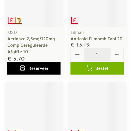
Geneesmiddel
Op voorschrift
Geneesmiddel
MSD
Tilman
Aerinaze 2,5mg/120mg
Anticold Filmomh Tabl 20
€ 13,19
Comp Gereguleerde
Aantal
Afgifte 10
€ 5,70
Reserveer
Bestel