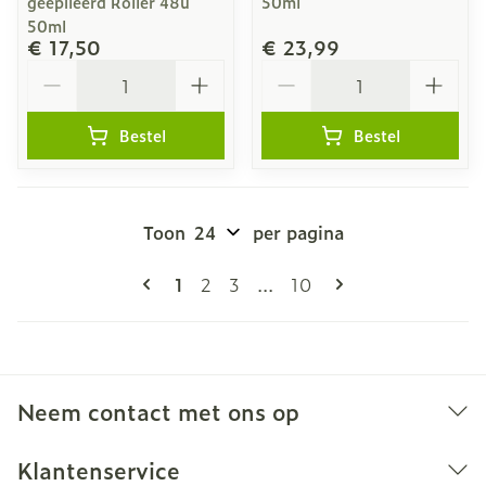
geepileerd Roller 48u
50ml
50ml
€ 17,50
€ 23,99
Aantal
Aantal
Bestel
Bestel
Toon
per pagina
Pagina's
U lees momenteel pagina
Pagina
Pagina
Pagina
1
2
3
...
10
Neem contact met ons op
Klantenservice