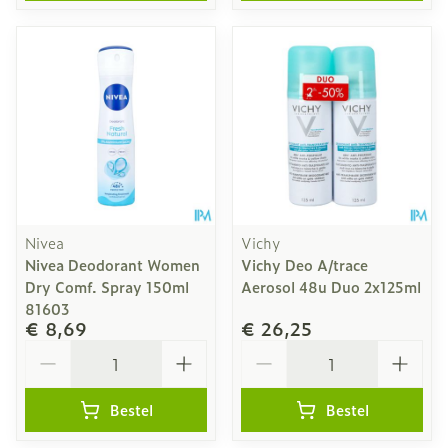
Nivea
Vichy
Nivea Deodorant Women
Vichy Deo A/trace
Dry Comf. Spray 150ml
Aerosol 48u Duo 2x125ml
81603
€ 8,69
€ 26,25
Aantal
Aantal
Bestel
Bestel