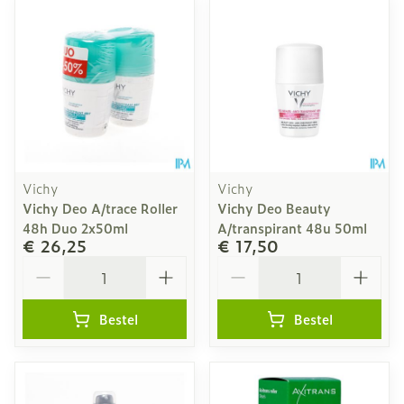
Vichy
Vichy
Vichy Deo A/trace Roller
Vichy Deo Beauty
48h Duo 2x50ml
A/transpirant 48u 50ml
€ 26,25
€ 17,50
Aantal
Aantal
Bestel
Bestel