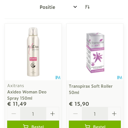
Sorteer op:
Axitrans
Transpirax Soft Roller
Axideo Woman Deo
50ml
Spray 150ml
€ 11,49
€ 15,90
Aantal
Aantal
Bestel
Bestel