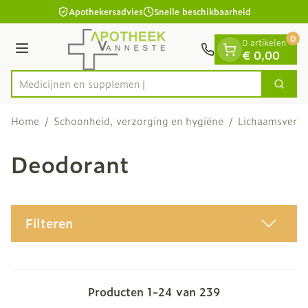
Dia 1 van 1
Ga naar de inhoud
Apothekersadvies
Snelle beschikbaarheid
0
0 artikelen
Menu
€ 0,00
Medicij
Zoek
Product, merk, categorie...
Home
/
Schoonheid, verzorging en hygiëne
/
Lichaamsverzo
Deodorant
Filteren
Producten
1
-
24
van
239