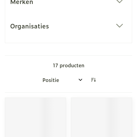
Merken
filter
Organisaties
filter
17
producten
Sorteer op: