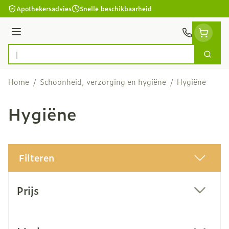
Ga naar de inhoud
Apothekersadvies
Snelle beschikbaarheid
Menu
Zoek
Product, merk, categorie...
Home
/
Schoonheid, verzorging en hygiëne
/
Hygiëne
Hygiëne
Filteren
Doorgaan naar productlijst
Prijs
filter