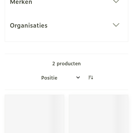
Merken
filter
Organisaties
filter
2
producten
Sorteer op: