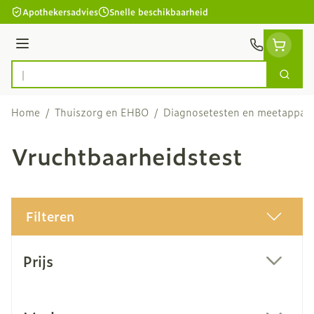
Ga naar de inhoud
Apothekersadvies
Snelle beschikbaarheid
Menu
Zoek
Product, merk, categorie...
Home
/
Thuiszorg en EHBO
/
Diagnosetesten en meetappar
Vruchtbaarheidstest
Filteren
Doorgaan naar productlijst
Prijs
filter