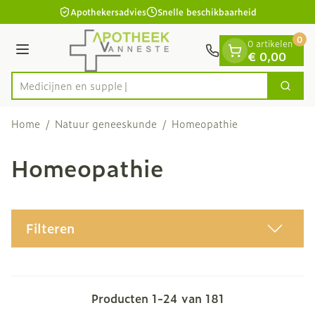
Dia 1 van 1
Ga naar de inhoud
Apothekersadvies
Snelle beschikbaarheid
0
0 artikelen
Menu
€ 0,00
M
Zoek
Product, merk, categorie...
Home
/
Natuur geneeskunde
/
Homeopathie
Homeopathie
Filteren
Producten
1
-
24
van
181