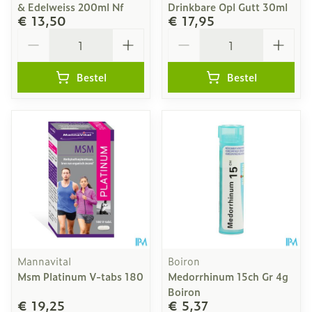
& Edelweiss 200ml Nf
Drinkbare Opl Gutt 30ml
€ 13,50
€ 17,95
Aantal
Aantal
Bestel
Bestel
Mannavital
Boiron
Msm Platinum V-tabs 180
Medorrhinum 15ch Gr 4g
Boiron
€ 19,25
€ 5,37