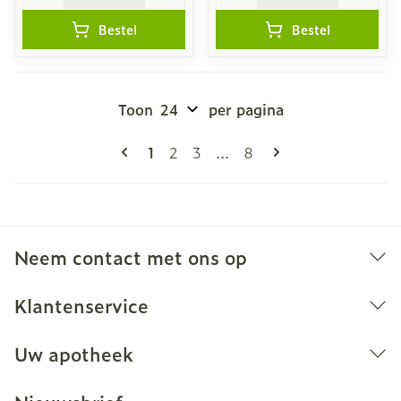
Bestel
Bestel
Toon
per pagina
Pagina's
U lees momenteel pagina
Pagina
Pagina
Pagina
1
2
3
...
8
Neem contact met ons op
Klantenservice
Uw apotheek