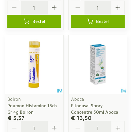
Aantal
Aantal
Bestel
Bestel
Boiron
Aboca
Poumon Histamine 15ch
Fitonasal Spray
Gr 4g Boiron
Concentre 30ml Aboca
€ 5,37
€ 13,50
Aantal
Aantal