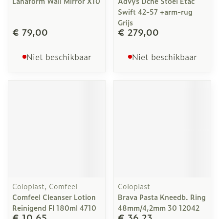
Lanaform Wall Mirror X10
Advys Dche Stoel Etac
Swift 42-57 +arm-rug
Grijs
€ 79,00
€ 279,00
Niet beschikbaar
Niet beschikbaar
Coloplast, Comfeel
Coloplast
Comfeel Cleanser Lotion
Brava Pasta Kneedb. Ring
Reinigend Fl 180ml 4710
48mm/4,2mm 30 12042
€ 10,65
€ 36,23