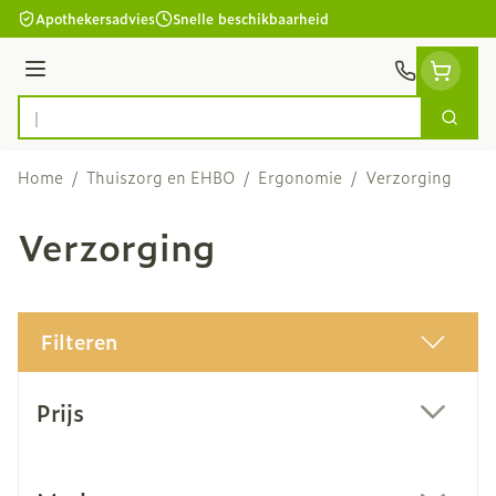
Ga naar de inhoud
Apothekersadvies
Snelle beschikbaarheid
Menu
Zoek
Product, merk, categorie...
Home
/
Thuiszorg en EHBO
/
Ergonomie
/
Verzorging
Verzorging
Filteren
Doorgaan naar productlijst
Prijs
filter