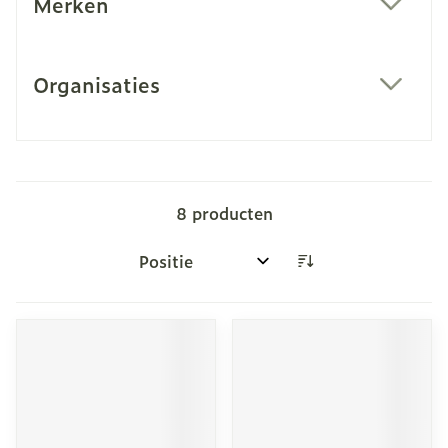
Merken
filter
Organisaties
filter
8
producten
Sorteer op: