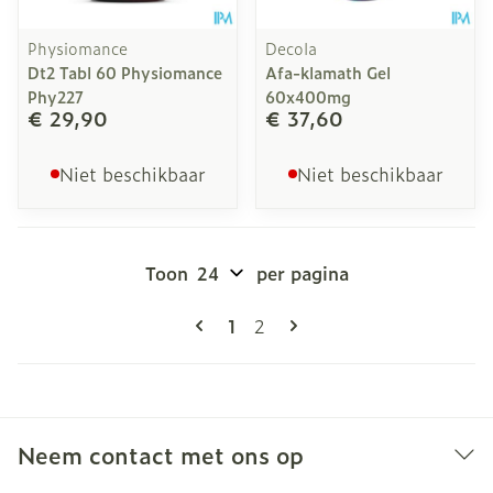
Physiomance
Decola
Dt2 Tabl 60 Physiomance
Afa-klamath Gel
Phy227
60x400mg
€ 29,90
€ 37,60
Niet beschikbaar
Niet beschikbaar
Toon
per pagina
Pagina's
U lees momenteel pagina
Pagina
1
2
Neem contact met ons op