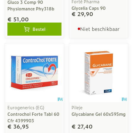
Forté Pharma
Gluco 3 Comp 90
Glycelia Caps 90
Physiomance Phy318b
€ 29,90
€ 51,00
Niet beschikbaar
Bestel
Eurogenerics (EG)
Pileje
Controchol Forte Tabl 60
Glycabiane Gel 60x595mg
Cfr 4399903
€ 36,95
€ 27,40