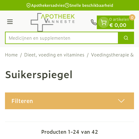
Dia 1 van 1
Ga naar de inhoud
Apothekersadvies
Snelle beschikbaarheid
0
0 artikelen
Menu
€ 0,00
Medicijn
Zoek
Product, merk, categorie...
Home
/
Dieet, voeding en vitamines
/
Voedingstherapie & we
Suikerspiegel
Filteren
Producten
1
-
24
van
42