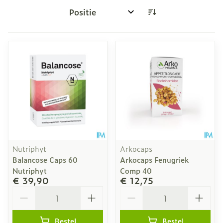
Sorteer op:
Nutriphyt
Arkocaps
Balancose Caps 60
Arkocaps Fenugriek
Nutriphyt
Comp 40
€ 39,90
€ 12,75
Aantal
Aantal
Bestel
Bestel