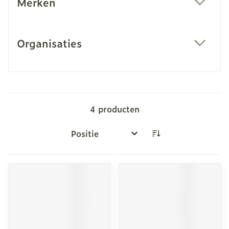
Merken
filter
Organisaties
filter
4
producten
Sorteer op: