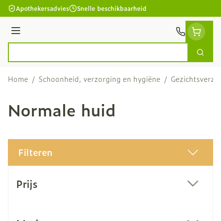
Ga naar de inhoud
Apothekersadvies
Snelle beschikbaarheid
Menu
Zoek
Product, merk, categorie...
Home
/
Schoonheid, verzorging en hygiëne
/
Gezichtsverzo
Normale huid
Filteren
Doorgaan naar productlijst
Prijs
filter