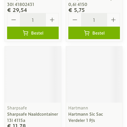
30l 41802431
0,6l 4150
€ 29,54
€ 5,75
Aantal
Aantal
Bestel
Bestel
Sharpsafe
Hartmann
Sharpsafe Naaldcontainer
Hartmann Sic Sac
13l 4115a
Verdeler 1 P/s
€ 11,78