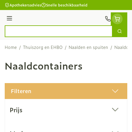
Ga naar de inhoud
Apothekersadvies
Snelle beschikbaarheid
Menu
Zoek
Product, merk, categorie...
Home
/
Thuiszorg en EHBO
/
Naalden en spuiten
/
Naaldco
Naaldcontainers
Filteren
Doorgaan naar productlijst
Prijs
filter