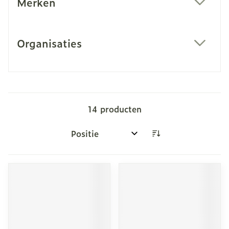
Merken
filter
Organisaties
filter
14
producten
Sorteer op: