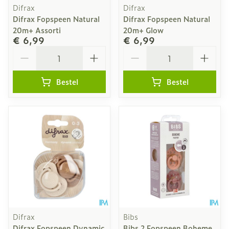
Difrax
Difrax
Difrax Fopspeen Natural
Difrax Fopspeen Natural
20m+ Assorti
20m+ Glow
€ 6,99
€ 6,99
Aantal
Aantal
Bestel
Bestel
Difrax
Bibs
Difrax Fopspeen Dynamic
Bibs 2 Fopspeen Boheme