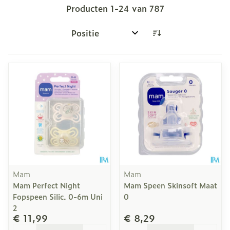
Producten
1
-
24
van
787
Sorteer op:
Mam
Mam
Mam Perfect Night
Mam Speen Skinsoft Maat
Fopspeen Silic. 0-6m Uni
0
2
€ 11,99
€ 8,29
Aantal
Aantal