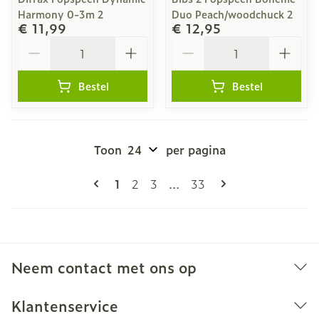
Harmony 0-3m 2
Duo Peach/woodchuck 2
€ 11,99
€ 12,95
Aantal
Aantal
Bestel
Bestel
Toon
per pagina
Pagina's
U lees momenteel pagina
Pagina
Pagina
Pagina
1
2
3
...
33
Neem contact met ons op
Klantenservice