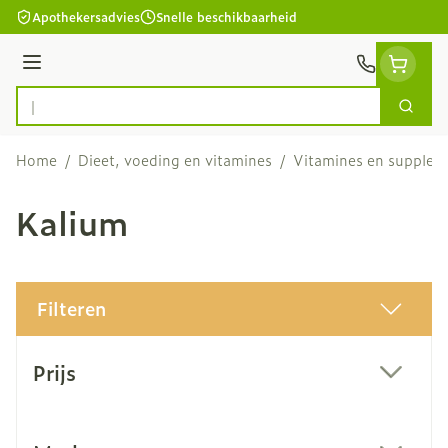
Ga naar de inhoud
Apothekersadvies
Snelle beschikbaarheid
Menu
Zoek
Product, merk, categorie...
Home
/
Dieet, voeding en vitamines
/
Vitamines en supple
Kalium
Filteren
Doorgaan naar productlijst
Prijs
filter