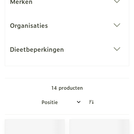
Merken
filter
Organisaties
filter
Dieetbeperkingen
filter
14
producten
Sorteer op: