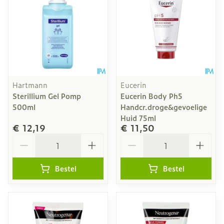
Hartmann
Eucerin
Sterillium Gel Pomp
Eucerin Body Ph5
500ml
Handcr.droge&gevoelige
Huid 75ml
€ 12,19
€ 11,50
Aantal
Aantal
Bestel
Bestel