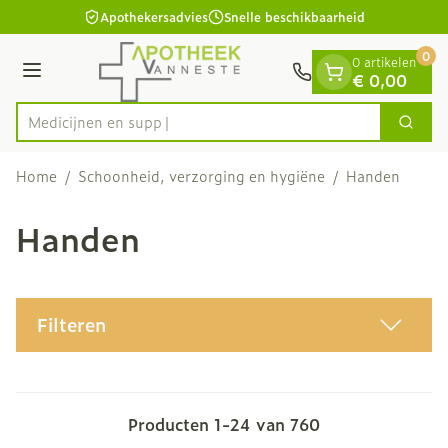
Dia 1 van 1
Ga naar de inhoud
Apothekersadvies
Snelle beschikbaarheid
0
0 artikelen
Menu
€ 0,00
Zoek
Product, merk, categorie...
Home
/
Schoonheid, verzorging en hygiëne
/
Handen
Handen
Filteren
Producten
1
-
24
van
760