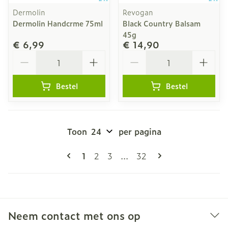
Dermolin
Revogan
Dermolin Handcrme 75ml
Black Country Balsam
45g
€ 6,99
€ 14,90
Aantal
Aantal
Bestel
Bestel
Toon
per pagina
Pagina's
U lees momenteel pagina
Pagina
Pagina
Pagina
1
2
3
...
32
Neem contact met ons op