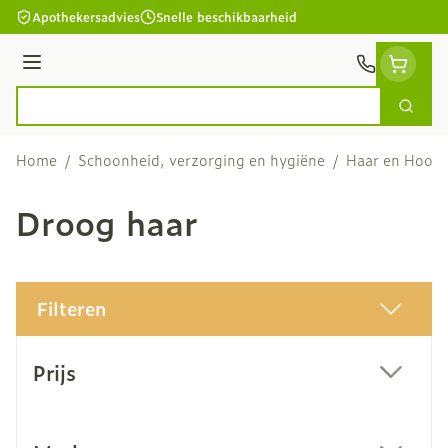
Ga naar de inhoud
Apothekersadvies
Snelle beschikbaarheid
Menu
Zoek
Product, merk, categorie...
Home
/
Schoonheid, verzorging en hygiëne
/
Haar en Hoofd
Droog haar
Filteren
Doorgaan naar productlijst
Prijs
filter