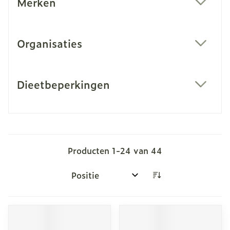
Merken
filter
Organisaties
filter
Dieetbeperkingen
filter
Producten
1
-
24
van
44
Sorteer op: