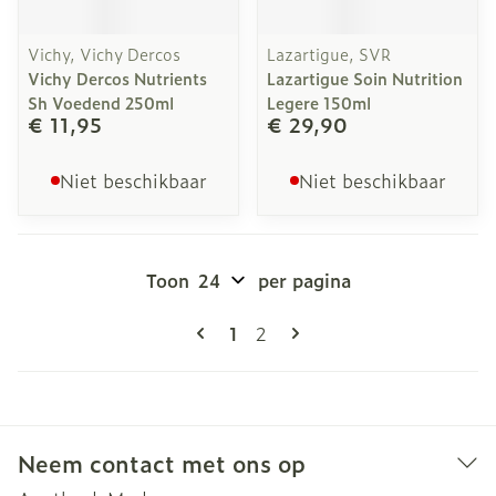
Vichy, Vichy Dercos
Lazartigue, SVR
Vichy Dercos Nutrients
Lazartigue Soin Nutrition
Sh Voedend 250ml
Legere 150ml
€ 11,95
€ 29,90
Niet beschikbaar
Niet beschikbaar
Toon
per pagina
Pagina's
U lees momenteel pagina
Pagina
1
2
Neem contact met ons op