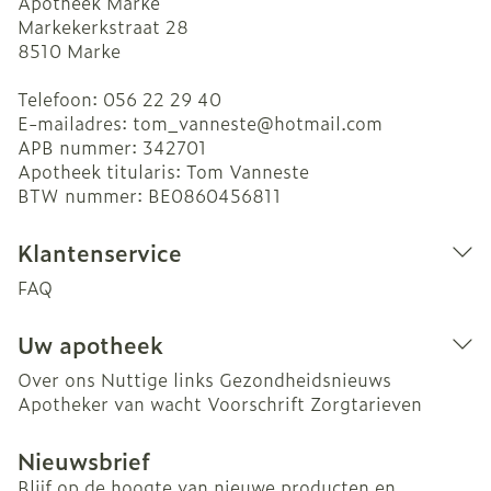
Apotheek Marke
Markekerkstraat 28
8510
Marke
Telefoon:
056 22 29 40
E-mailadres:
tom_vanneste@
hotmail.com
APB nummer:
342701
Apotheek titularis:
Tom Vanneste
BTW nummer:
BE0860456811
Klantenservice
FAQ
Uw apotheek
Over ons
Nuttige links
Gezondheidsnieuws
Apotheker van wacht
Voorschrift
Zorgtarieven
Nieuwsbrief
Blijf op de hoogte van nieuwe producten en