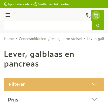
Ga naar de inhoud
Apothekersadvies
Snelle beschikbaarheid
Menu
Zoek
Product, merk, categorie...
Home
/
Geneesmiddelen
/
Maag darm stelsel
/
Lever, galbl
Lever, galblaas en
pancreas
Filteren
Doorgaan naar productlijst
Prijs
filter