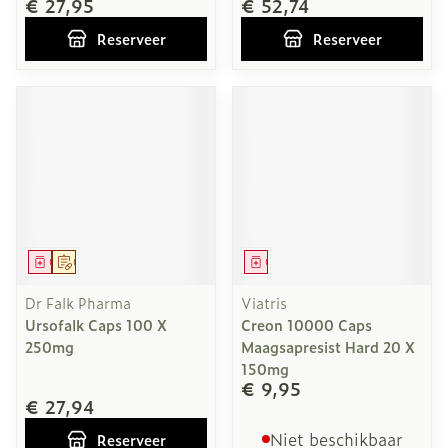
€ 27,95
€ 52,74
Reserveer
Reserveer
Geneesmiddel
Op voorschrift
Geneesmiddel
Dr Falk Pharma
Viatris
Ursofalk Caps 100 X
Creon 10000 Caps
250mg
Maagsapresist Hard 20 X
150mg
€ 9,95
€ 27,94
Niet beschikbaar
Reserveer