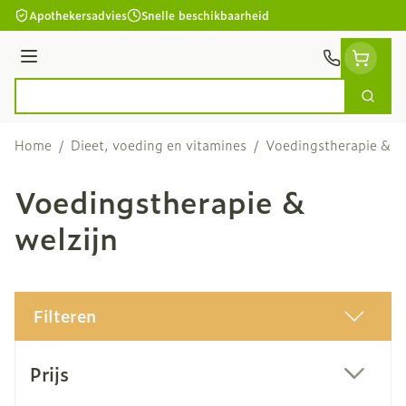
Ga naar de inhoud
Apothekersadvies
Snelle beschikbaarheid
Menu
Zoek
Product, merk, categorie...
Home
/
Dieet, voeding en vitamines
/
Voedingstherapie & we
Voedingstherapie &
welzijn
Filteren
Doorgaan naar productlijst
Prijs
filter