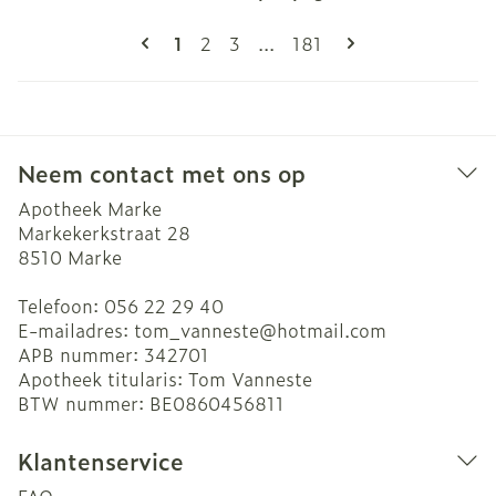
Pagina's
U lees momenteel pagina
Pagina
Pagina
Pagina
1
2
3
...
181
Neem contact met ons op
Apotheek Marke
Markekerkstraat 28
8510
Marke
Telefoon:
056 22 29 40
E-mailadres:
tom_vanneste@
hotmail.com
APB nummer:
342701
Apotheek titularis:
Tom Vanneste
BTW nummer:
BE0860456811
Klantenservice