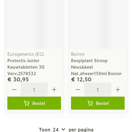
Eurogenerics (EG)
Boiron
Protectis Junior
Respiplant Siroop
Kauwtabletten 30
Neus&keel
Verv.2578532
Nat.afweer150ml Boiron
€ 30,95
€ 12,50
Aantal
Aantal
Bestel
Bestel
Toon
per pagina