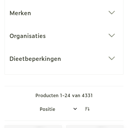
Merken
filter
Organisaties
filter
Dieetbeperkingen
filter
Producten
1
-
24
van
4331
Sorteer op: