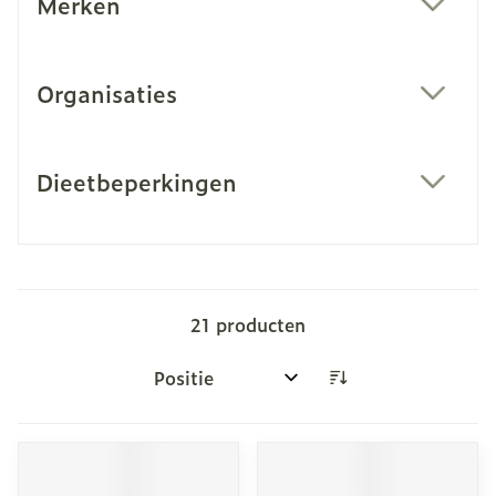
Merken
filter
Organisaties
filter
Dieetbeperkingen
filter
21
producten
Sorteer op: