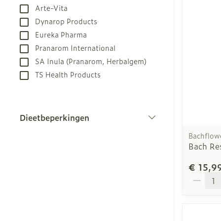
Aerosol toest
Droge voeten,
Tabletten
Arte-Vita
kloven
Aerosol acces
Creme, gel en
Dynarop Products
Blaren
Eureka Pharma
Zuurstof
Eelt
Pranarom International
SA Inula (Pranarom, Herbalgem)
Ademhalingsst
Eksteroog - l
TS Health Products
Toon meer
Spieren en ge
Dieetbeperkingen
Specifiek vo
Naalden en sp
filter
Bachflow
Infecties
Lichaamsverz
Spuiten
Bach Re
Deodorant
Oplossing voor
€ 15,9
Gezichtsverzo
Naalden
Aantal
Luizen
Naalden voor 
- pennaalden
Diagnostica
Toon meer