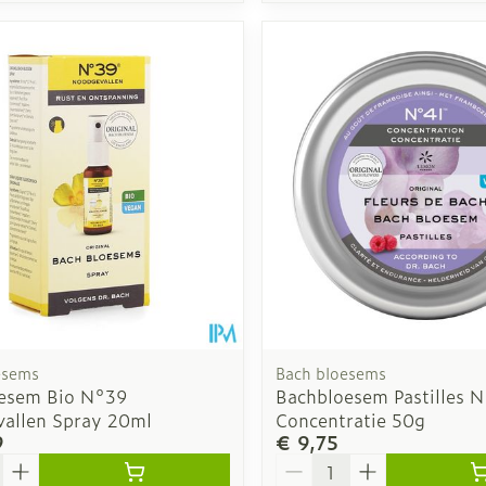
esems
Bach bloesems
esem Bio N°39
Bachbloesem Pastilles 
allen Spray 20ml
Concentratie 50g
9
€ 9,75
Aantal