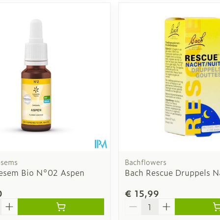
esems
Bachflowers
esem Bio N°02 Aspen
Bach Rescue Druppels N
0
€ 15,99
Aantal