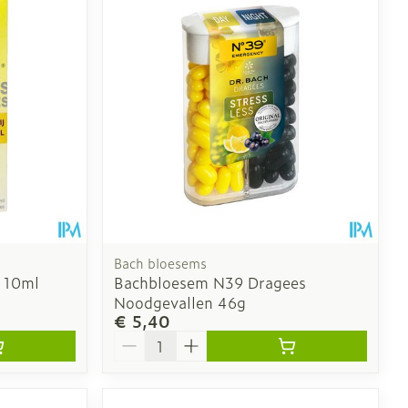
oet
geneesmiddelen
Toon meer
erende
Parfums en
geurproducten
Bach bloesems
t 10ml
Bachbloesem N39 Dragees
Noodgevallen 46g
€ 5,40
Aantal
CBD