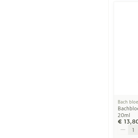
Bach blo
Bachblo
20ml
€ 13,8
Aantal