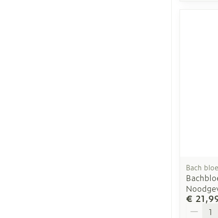
Bach blo
Bachblo
Noodgev
€ 21,9
Aantal