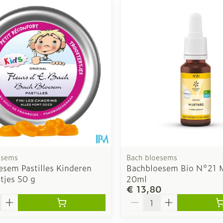
esems
Bach bloesems
esem Pastilles Kinderen
Bachbloesem Bio N°21 
tjes 50 g
20ml
€ 13,80
Aantal