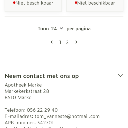
Niet beschikbaar
Niet beschikbaar
Toon
per pagina
Pagina's
U lees momenteel pagina
Pagina
1
2
Neem contact met ons op
Apotheek Marke
Markekerkstraat 28
8510
Marke
Telefoon:
056 22 29 40
E-mailadres:
tom_vanneste@
hotmail.com
APB nummer:
342701