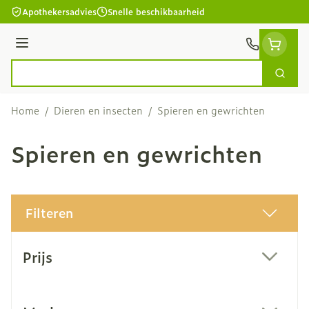
Ga naar de inhoud
Apothekersadvies
Snelle beschikbaarheid
Menu
Zoek
Product, merk, categorie...
Home
/
Dieren en insecten
/
Spieren en gewrichten
Spieren en gewrichten
Filteren
Doorgaan naar productlijst
Prijs
filter