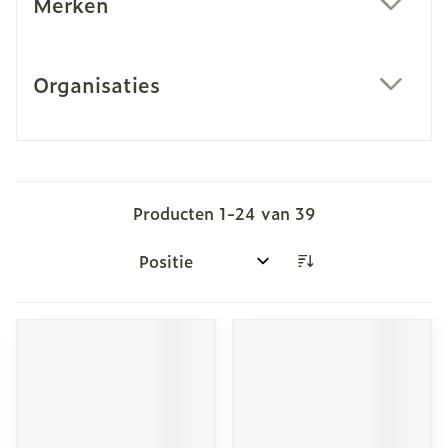
Merken
filter
Organisaties
filter
Producten
1
-
24
van
39
Sorteer op: