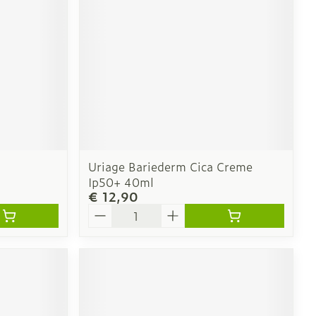
erende
Parfums en
geurproducten
Uriage Bariederm Cica Creme
Ip50+ 40ml
€ 12,90
Aantal
CBD