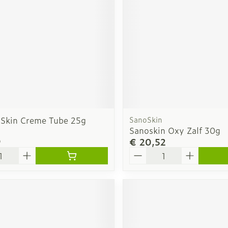
rging
Supplementen
Insectenw
n
Mondmaskers
middelen
nissen
d -
uid
id
 Skin Creme Tube 25g
SanoSkin
Sanoskin Oxy Zalf 30g
9
€ 20,52
Aantal
Zelfbruiner
Scheren