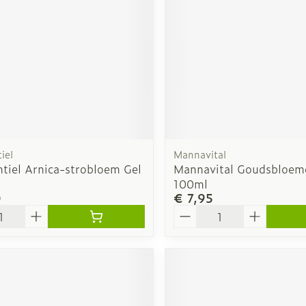
iel
Mannavital
ntiel Arnica-strobloem Gel
Mannavital Goudsbloem
100ml
0
€ 7,95
Aantal