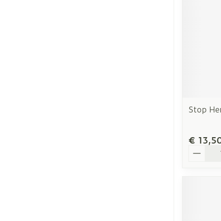
Stop He
€ 13,5
Aantal