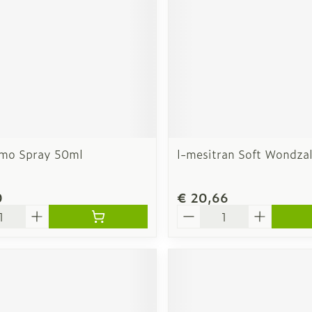
mo Spray 50ml
l-mesitran Soft Wondza
0
€ 20,66
Aantal