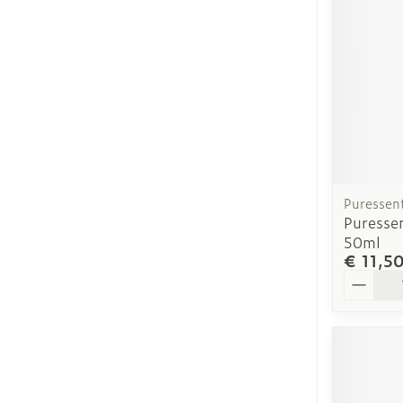
Puressent
Puresse
50ml
€ 11,5
Aantal