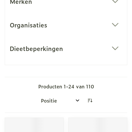
Merken
filter
Organisaties
filter
Dieetbeperkingen
filter
Producten
1
-
24
van
110
Sorteer op: