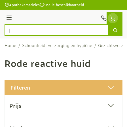
Ga naar de inhoud
Apothekersadvies
Snelle beschikbaarheid
Menu
Zoek
Product, merk, categorie...
Home
/
Schoonheid, verzorging en hygiëne
/
Gezichtsverzo
Rode reactive huid
Filteren
Doorgaan naar productlijst
Prijs
filter