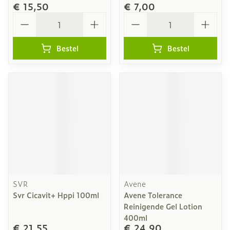
€ 15,50
€ 7,00
Aantal
Aantal
Bestel
Bestel
SVR
Avene
Svr Cicavit+ Hppi 100ml
Avene Tolerance
Reinigende Gel Lotion
400ml
€ 21,55
€ 24,90