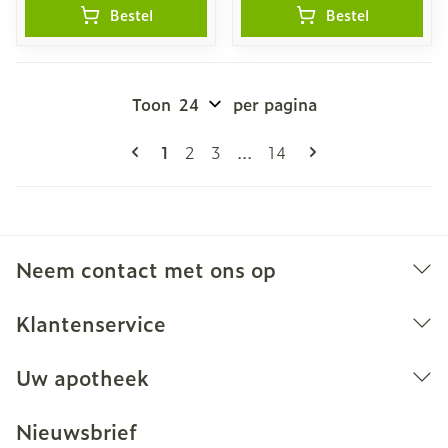
Bestel
Bestel
Toon
per pagina
Pagina's
U lees momenteel pagina
Pagina
Pagina
Pagina
1
2
3
...
14
Neem contact met ons op
Klantenservice
Uw apotheek
Nieuwsbrief