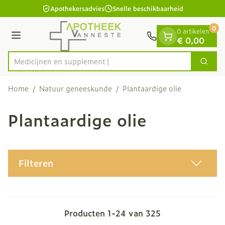
Dia 1 van 1
Ga naar de inhoud
Apothekersadvies
Snelle beschikbaarheid
0
0 artikelen
Menu
€ 0,00
Medicij
Zoek
Product, merk, categorie...
Home
/
Natuur geneeskunde
/
Plantaardige olie
Plantaardige olie
Filteren
Producten
1
-
24
van
325