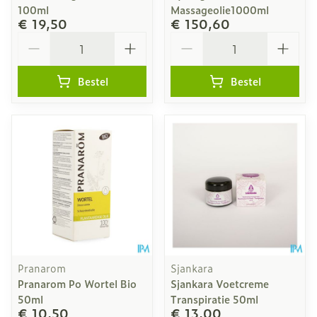
100ml
Massageolie1000ml
€ 19,50
€ 150,60
Aantal
Aantal
Bestel
Bestel
Pranarom
Sjankara
Pranarom Po Wortel Bio
Sjankara Voetcreme
50ml
Transpiratie 50ml
€ 10,50
€ 13,00