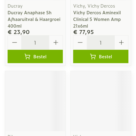
Ducray
Vichy, Vichy Dercos
Ducray Anaphase Sh
Vichy Dercos Aminexil
A/haaruitval & Haargroei
Clinical 5 Women Amp
400ml
21x6ml
€ 23,90
€ 77,95
Aantal
Aantal
Bestel
Bestel