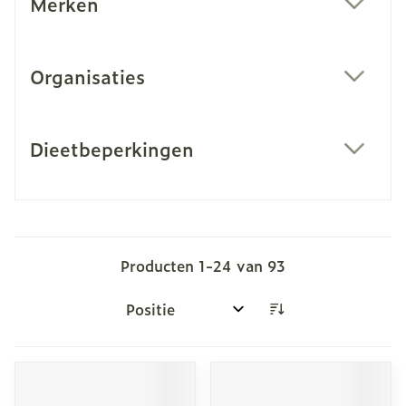
Merken
filter
Organisaties
filter
Dieetbeperkingen
filter
Producten
1
-
24
van
93
Sorteer op: