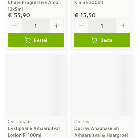
Chute Progressive Amp
Kinine 200ml
12x5ml
€ 55,90
€ 13,50
Aantal
Aantal
Bestel
Bestel
Cystiphane
Ducray
Cystiphane A/haaruitval
Ducray Anaphase Sh
Lotion Fl 100ml
A/haaruitval & Haargroei