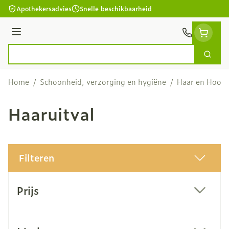
Ga naar de inhoud
Apothekersadvies
Snelle beschikbaarheid
Menu
Zoek
Product, merk, categorie...
Home
/
Schoonheid, verzorging en hygiëne
/
Haar en Hoofd
Haaruitval
Filteren
Doorgaan naar productlijst
Prijs
filter