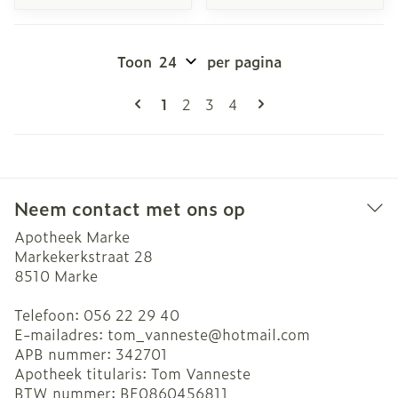
Toon
per pagina
Pagina's
U lees momenteel pagina
Pagina
Pagina
Pagina
1
2
3
4
Neem contact met ons op
Apotheek Marke
Markekerkstraat 28
8510
Marke
Telefoon:
056 22 29 40
E-mailadres:
tom_vanneste@
hotmail.com
APB nummer:
342701
Apotheek titularis:
Tom Vanneste
BTW nummer:
BE0860456811