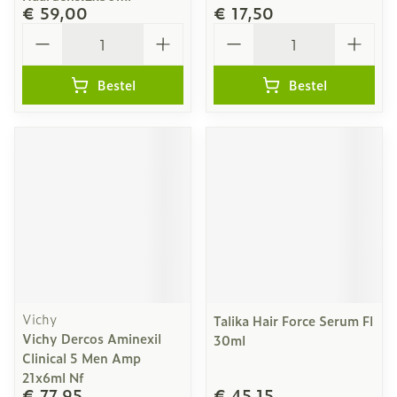
€ 59,00
€ 17,50
Aantal
Aantal
Bestel
Bestel
Vichy
Talika Hair Force Serum Fl
Vichy Dercos Aminexil
30ml
Clinical 5 Men Amp
21x6ml Nf
€ 77,95
€ 45,15