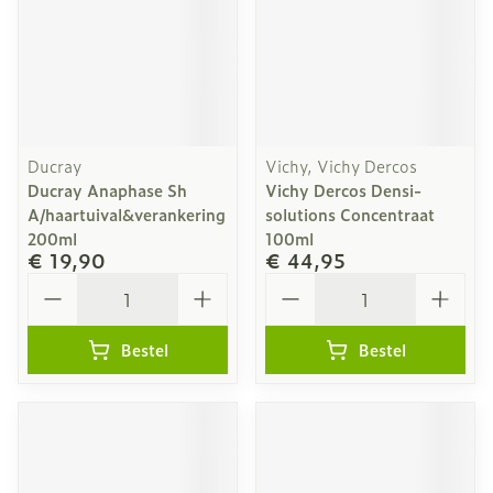
Ducray
Vichy, Vichy Dercos
Ducray Anaphase Sh
Vichy Dercos Densi-
A/haartuival&verankering
solutions Concentraat
200ml
100ml
€ 19,90
€ 44,95
Aantal
Aantal
Bestel
Bestel