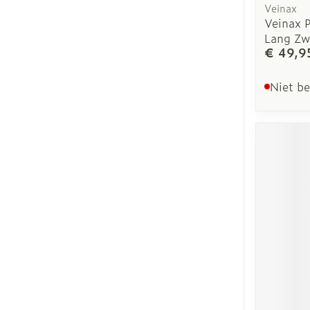
Veinax
Veinax 
Lang Zw
€ 49,9
Niet b