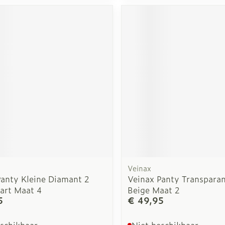
rging
Supplementen
Insectenw
n
Mondmaskers
middelen
nissen
d -
uid
id
Veinax
Zelfbruiner
Scheren
Panty Kleine Diamant 2
Veinax Panty Transparan
art Maat 4
Beige Maat 2
5
€ 49,95
eschikbaar
Niet beschikbaar