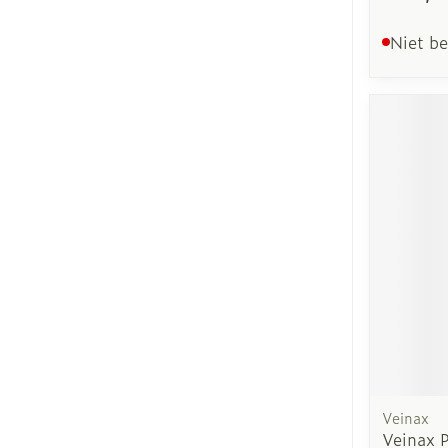
Niet b
Veinax
Veinax 