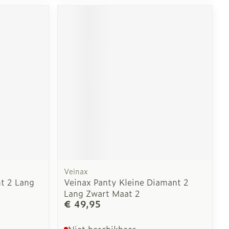
erende
Parfums en
geurproducten
Veinax
CBD
t 2 Lang
Veinax Panty Kleine Diamant 2
Lang Zwart Maat 2
€ 49,95
Niet beschikbaar