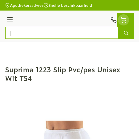
Ga naar de inhoud
Apothekersadvies
Snelle beschikbaarheid
Menu
Zoek
Product, merk, categorie...
Suprima 1223 Slip Pvc/pes Unisex
Wit T54