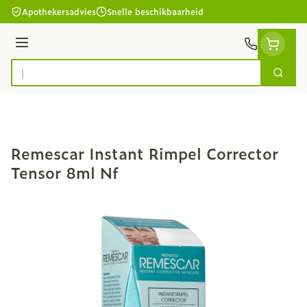
Ga naar de inhoud
Apothekersadvies
Snelle beschikbaarheid
Menu
Zoek
Product, merk, categorie...
Remescar Instant Rimpel Corrector
Tensor 8ml Nf