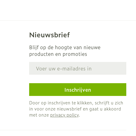
s
Bed
Doorliggen - decubitis
ing zon
Toon meer
gie
Urinewegen
Nieuwsbrief
eid, spanning
Stoppen met roken
Blijf op de hoogte van nieuwe
producten en promoties
t en intieme
en
Gezichtsreiniging -
Instrumenten
E-mail adres
 -
ontschminken
che
Anti tumor middelen
 en
Reinigingsmelk, - crème,
tie
-olie en gel
Inschrijven
Anesthesie
ijn
Tonic - lotion
Door op inschrijven te klikken, schrijft u zich
rzorging
Micellair water
in voor onze nieuwsbrief en gaat u akkoord
met onze
privacy policy
.
ie
Diverse
Specifiek voor de ogen
oet
geneesmiddelen
Toon meer