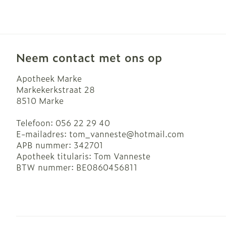
Blaren
Zuurstof
Eelt
Ademhalingsst
Eksteroog - l
Neem contact met ons op
Toon meer
Spieren en ge
Apotheek Marke
Markekerkstraat 28
8510
Marke
Specifiek vo
Naalden en sp
Telefoon:
056 22 29 40
Infecties
Lichaamsverz
Spuiten
E-mailadres:
tom_vanneste@
hotmail.com
Deodorant
Oplossing voor
APB nummer:
342701
Apotheek titularis:
Tom Vanneste
Gezichtsverzo
Naalden
Luizen
BTW nummer:
BE0860456811
Naalden voor 
- pennaalden
Diagnostica
Toon meer