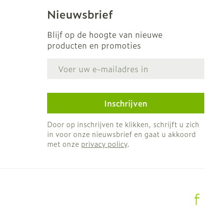
s
Bed
Nieuwsbrief
Doorliggen - decubitis
ing zon
Blijf op de hoogte van nieuwe
Toon meer
gie
Urinewegen
producten en promoties
E-mail adres
eid, spanning
Stoppen met roken
t en intieme
en
Gezichtsreiniging -
Instrumenten
Inschrijven
 -
ontschminken
che
Anti tumor middelen
Door op inschrijven te klikken, schrijft u zich
 en
Reinigingsmelk, - crème,
in voor onze nieuwsbrief en gaat u akkoord
tie
-olie en gel
met onze
privacy policy
.
Anesthesie
ijn
Tonic - lotion
rzorging
Micellair water
ie
Diverse
Specifiek voor de ogen
oet
geneesmiddelen
Toon meer