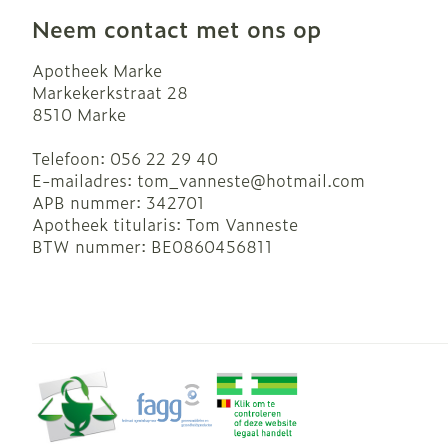
Blaren
Neem contact met ons op
Zuurstof
Eelt
Apotheek Marke
Ademhalingsst
Eksteroog - l
Markekerkstraat 28
8510
Marke
Toon meer
Spieren en ge
Telefoon:
056 22 29 40
E-mailadres:
tom_vanneste@
hotmail.com
APB nummer:
342701
Specifiek vo
Naalden en sp
Apotheek titularis:
Tom Vanneste
Infecties
BTW nummer:
BE0860456811
Lichaamsverz
Spuiten
Deodorant
Oplossing voor
Gezichtsverzo
Naalden
Luizen
Naalden voor 
- pennaalden
Diagnostica
Toon meer