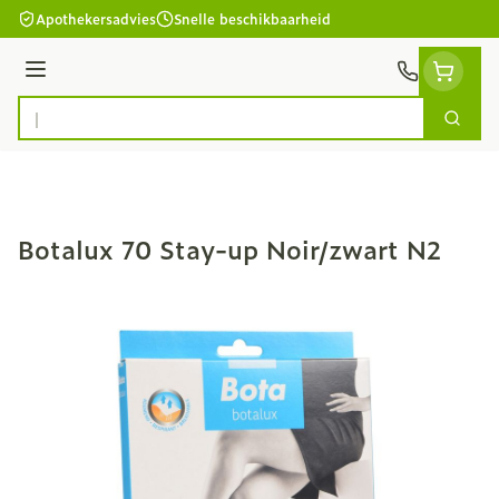
Ga naar de inhoud
Apothekersadvies
Snelle beschikbaarheid
Menu
Zoek
Product, merk, categorie...
Botalux 70 Stay-up Noir/zwart N2