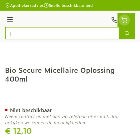
Ga naar de inhoud
Apothekersadvies
Snelle beschikbaarheid
Menu
Zoek
Product, merk, categorie...
Bio Secure Micellaire Oplossing
400ml
Bio Secure Micellaire Opl
Niet beschikbaar
Neem contact op met ons via telefoon of e-mail, dan
bekijken we samen de mogelijkheden.
€ 12,10