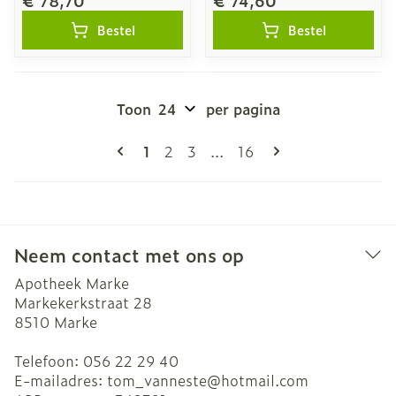
€ 78,70
€ 74,60
Bestel
Bestel
Toon
per pagina
Pagina's
U lees momenteel pagina
Pagina
Pagina
Pagina
1
2
3
...
16
Neem contact met ons op
Apotheek Marke
Markekerkstraat 28
8510
Marke
Telefoon:
056 22 29 40
E-mailadres:
tom_vanneste@
hotmail.com