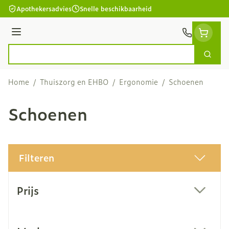
Ga naar de inhoud
Apothekersadvies
Snelle beschikbaarheid
Menu
Zoek
Product, merk, categorie...
Home
/
Thuiszorg en EHBO
/
Ergonomie
/
Schoenen
Schoenen
Filteren
Doorgaan naar productlijst
Prijs
filter