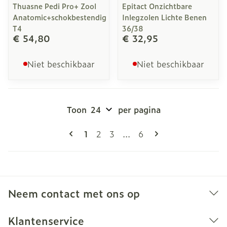
Thuasne Pedi Pro+ Zool
Epitact Onzichtbare
Anatomic+schokbestendig
Inlegzolen Lichte Benen
T4
36/38
€ 54,80
€ 32,95
Niet beschikbaar
Niet beschikbaar
Toon
per pagina
Pagina's
U lees momenteel pagina
Pagina
Pagina
Pagina
1
2
3
...
6
Neem contact met ons op
Klantenservice