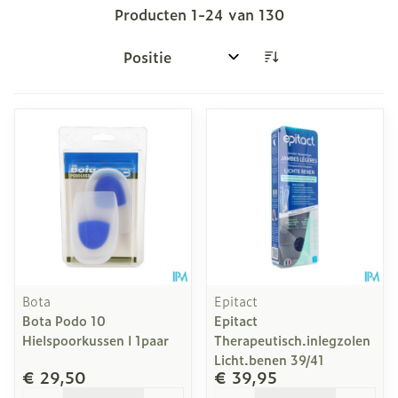
Producten
1
-
24
van
130
Sorteer op:
Bota
Epitact
Bota Podo 10
Epitact
Hielspoorkussen l 1paar
Therapeutisch.inlegzolen
Licht.benen 39/41
€ 29,50
€ 39,95
Aantal
Aantal