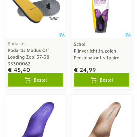
Podartis
Scholl
Podartis Modus Off
Pijnverlicht.in.zolen
Loading Zool 37-38
Peesplaatont.s 1paire
33300062
€ 45,40
€ 24,99
Bestel
Bestel