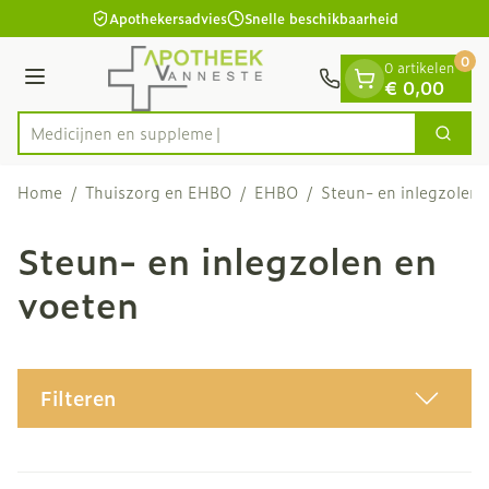
Dia 1 van 1
Ga naar de inhoud
Apothekersadvies
Snelle beschikbaarheid
0
0 artikelen
Menu
€ 0,00
Medicij
Zoek
Product, merk, categorie...
Home
/
Thuiszorg en EHBO
/
EHBO
/
Steun- en inlegzolen 
Steun- en inlegzolen en
voeten
Filteren