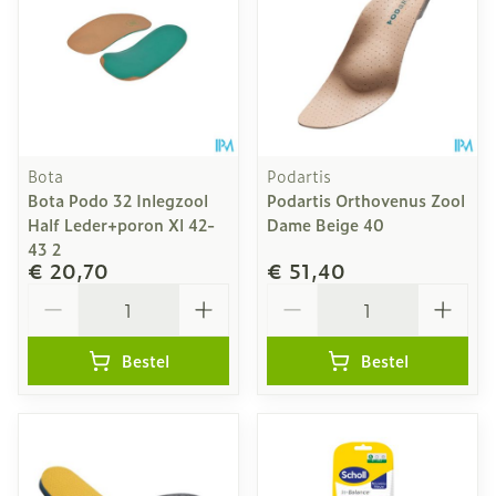
Bota
Podartis
Bota Podo 32 Inlegzool
Podartis Orthovenus Zool
Half Leder+poron Xl 42-
Dame Beige 40
43 2
€ 20,70
€ 51,40
Aantal
Aantal
Bestel
Bestel