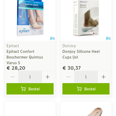
Epitact
DonJoy
Epitact Confort
Donjoy Silicone Heel
Beschermer Quintus
Cups l/xl
Varus S
€ 28,20
€ 30,37
Aantal
Aantal
Bestel
Bestel