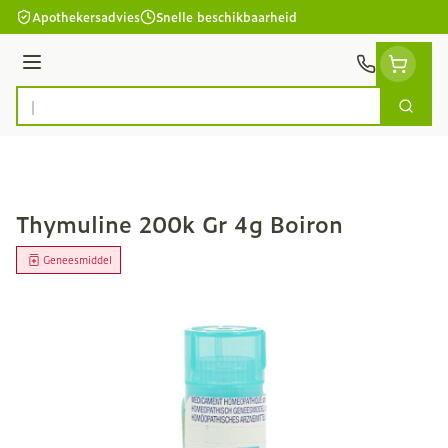
Ga naar de inhoud
Apothekersadvies
Snelle beschikbaarheid
Menu
Zoek
Product, merk, categorie...
Thymuline 200k Gr 4g Boiron
Geneesmiddel