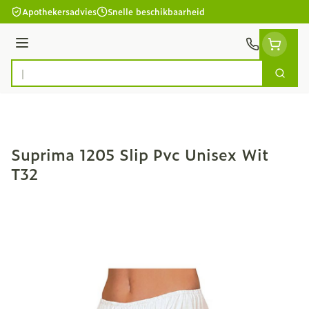
Ga naar de inhoud
Apothekersadvies
Snelle beschikbaarheid
Menu
Zoek
Product, merk, categorie...
Suprima 1205 Slip Pvc Unisex Wit
T32