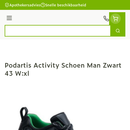
Ga naar de inhoud
Apothekersadvies
Snelle beschikbaarheid
Menu
Zoek
Product, merk, categorie...
Podartis Activity Schoen Man Zwart
43 W:xl