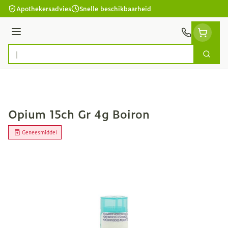
Ga naar de inhoud
Apothekersadvies
Snelle beschikbaarheid
Menu
Zoek
Product, merk, categorie...
Opium 15ch Gr 4g Boiron
Geneesmiddel