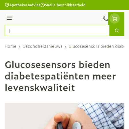
Ga naar de inhoud
Apothekersadvies
Snelle beschikbaarheid
Menu
Zoek
Product, merk, categorie...
Home
/
Gezondheidsnieuws
/
Glucosesensors bieden diabet
Glucosesensors bieden
diabetespatiënten meer
levenskwaliteit