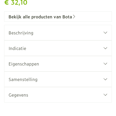
€ 32,10
Bekijk alle producten van Bota
Beschrijving
Indicatie
Eigenschappen
Anatomische pasvorm
Thermische angora vezel
Samenstelling
Warm en ademend
Zonder naad
Gegevens
Geschikt voor diabetes patiënten
CNK
3027190