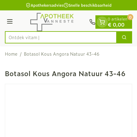
Dia 1 van 1
Ga naar de inhoud
Apothekersadvies
Snelle beschikbaarheid
0
0 artikelen
Menu
€ 0,00
Ontde
Zoek
Product, merk, categorie...
Home
/
Botasol Kous Angora Natuur 43-46
Botasol Kous Angora Natuur 43-46