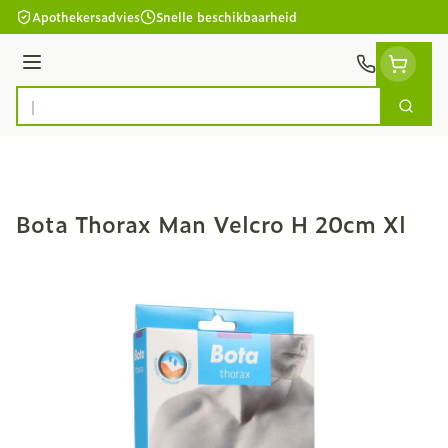
Ga naar de inhoud
Apothekersadvies
Snelle beschikbaarheid
Menu
Zoek
Product, merk, categorie...
Bota Thorax Man Velcro H 20cm Xl