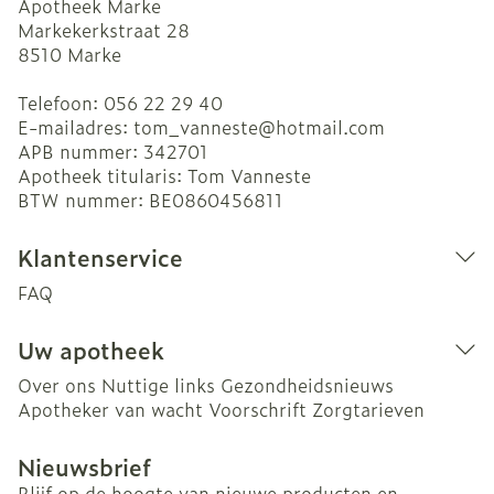
Apotheek Marke
Markekerkstraat 28
8510
Marke
Telefoon:
056 22 29 40
E-mailadres:
tom_vanneste@
hotmail.com
APB nummer:
342701
Apotheek titularis:
Tom Vanneste
BTW nummer:
BE0860456811
Klantenservice
FAQ
Uw apotheek
Over ons
Nuttige links
Gezondheidsnieuws
Apotheker van wacht
Voorschrift
Zorgtarieven
Nieuwsbrief
Blijf op de hoogte van nieuwe producten en