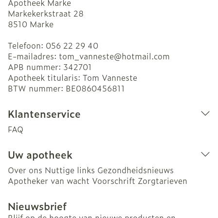
Apotheek Marke
Markekerkstraat 28
8510
Marke
Telefoon:
056 22 29 40
E-mailadres:
tom_vanneste@
hotmail.com
APB nummer:
342701
Apotheek titularis:
Tom Vanneste
BTW nummer:
BE0860456811
Klantenservice
FAQ
Uw apotheek
Over ons
Nuttige links
Gezondheidsnieuws
Apotheker van wacht
Voorschrift
Zorgtarieven
Nieuwsbrief
Blijf op de hoogte van nieuwe producten en