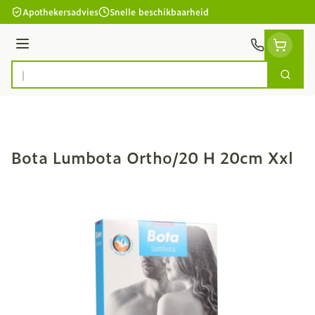
Ga naar de inhoud
Apothekersadvies
Snelle beschikbaarheid
Menu
Zoek
Product, merk, categorie...
Bota Lumbota Ortho/20 H 20cm Xxl