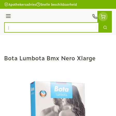
Ga naar de inhoud
Apothekersadvies
Snelle beschikbaarheid
Menu
Zoek
Product, merk, categorie...
Bota Lumbota Bmx Nero Xlarge