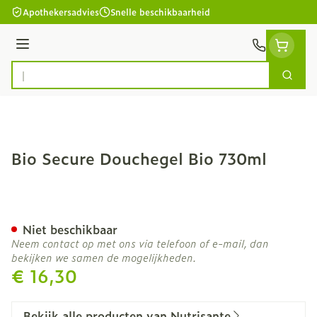
Ga naar de inhoud
Apothekersadvies
Snelle beschikbaarheid
Menu
Zoek
Product, merk, categorie...
Bio Secure Douchegel Bio 730ml
Bio Secure Douchegel Bio
Niet beschikbaar
Neem contact op met ons via telefoon of e-mail, dan
bekijken we samen de mogelijkheden.
€ 16,30
Bekijk alle producten van Nutrisante